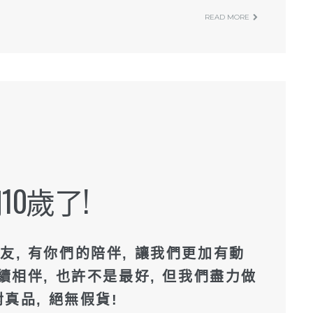
READ MORE
10歲了!
友, 有你們的陪伴, 讓我們更加有動
續相伴, 也許不是最好, 但我們盡力做
對真品, 絕無假貨!