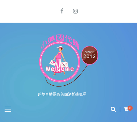
跨境直播電商 美國洛杉磯現場
0
有圖有真相系列報導之美國 COACH FACTORY OUTLET 店面商品價差