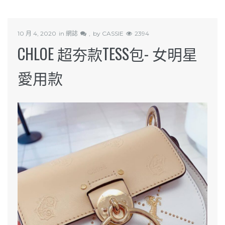
10 月 4, 2020
in
網誌
by
CASSIE
2394
CHLOE 超夯款TESS包- 女明星
愛用款