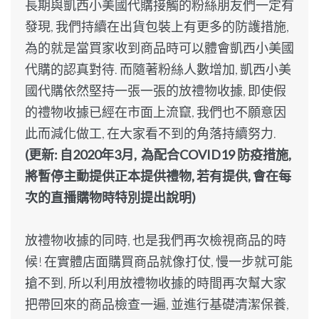
長期與
凱西
小美國代購接觸的粉絲朋友們一定有
發現, 我們持續在出貨包裝上有更多的防護措施,
為的就是當買家收到商品時可以體會
凱西
小美國
代購的認真對待. 而隨著粉絲人數增加,
凱西
小美
國代購依然堅持一張一張的放禮物收據, 即使假
的禮物收據已經在市面上流竄, 我們也不願意因
此而減化做工, 在大家看不到的角落持續努力.
(更新: 自2020年3月, 為配合COVID19 防疫措施,
將暫停主動提供正本提供禮物, 若有提供, 會在每
次的直播購物時特別提出說明)
放禮物收據的同時, 也是我們再次檢視商品的時
候! 在實體店面購買商品就像打仗, 慢一步就可能
搶不到, 所以利用放禮物收據的時間再次幫大家
把帶回來的商品檢查一遍, 並進行基礎清潔保養,