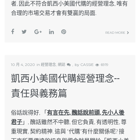
者, 因此不符合
凱西
小美國代購的經營理念, 唯有
合理的市場交易才會有雙贏的局面.
READ MORE
10 月 4, 2020
in
經營理念
,
網誌
by
CASSIE
6919
凱西小美國代購經營理念--
責任與義務篇
俗話說得好, 「
有言在先, 醜話說前頭, 先小人後
君子
」, 醜話雖然不中聽, 但它負責, 有透明性, 尊
重現實, 契約精神. 這與 “代購”有什麼關係呢? 接