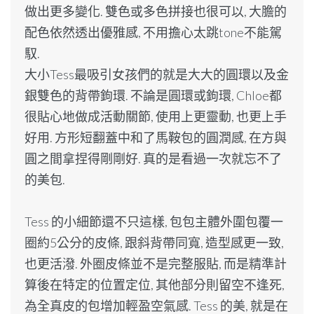
做出更多變化. 雙色或多色拼接也很可以, 大膽的
配色依然透出優雅感, 不用擔心太跳tone不能駕
馭.
大小Tess最吸引女孩們的就是大大的圓環以及金
銀雙色的背帶鉤環. 不論是圓環或鉤環, Chloe都
很貼心地做成活動關節, 使用上更靈動, 也更上手
好用. 方形短翻蓋中和了馬鞍包的圓潤感, 在方與
圓之間拿捏得剛剛好. 真的是看過一次就忘不了
的美包.
Tess 的小細節還不只這樣, 包包主體外圍包覆一
圈約5公分的皮條, 跟斜背帶同寬, 造型感更一致,
也更活潑. 外圈皮條並不是完整服貼, 而是精準計
算後在特定的位置定位, 其他部分則留空不逢死,
為全真皮的包增加輕盈空氣感. Tess 的美, 就是在