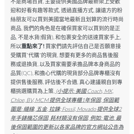
不是商場百貨, 主要提供美國品牌最新架上受歡
迎和好看有趣等款式, 透過直播方式, 讓遠方的粉
絲朋友可以買到美國當地最新且划算的流行時尚
商品, 我們的角色是在確保買家可以買到的是正
品, 不是水貨(假貨), 和包裹安全的送達買家手上,
所以
重點來了!
買家們請先評估自己是否願意接
受購買”代購”的現貨, 想要有更多的商品售後服
務或退換貨, 以及買家需要承擔品牌本身商品的
品質(QC), 和擔心代購的現貨部分品牌專櫃沒有
提供售後服務, 評估後不合適, 真心建議親自到專
櫃挑選購買為上策.
(小提示: 美國 Coach, MK,
Chloe, BV, MCM 提供全球專櫃1年保固, 保固範
圍是: 縫線, 五金, 拉鍊; Fossil, Movado 提供全球2
年手錶機芯保固, 耗材類沒有保固, 例如: 電池. 最
後保固範圍的更新以各家品牌的官方網站公告為