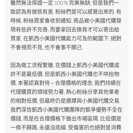
雖然無法保證一定 100 % 完美無缺, 但是我們一
致認為有做就有差, 粉絲們是可以感覺出來的. 有
時候, 粉絲買家會收到通知, 商品被小美國代購發
現有些許不完善, 而要拿回去換貨才可以寄出給
買家. 在
凱西
小美國代購能力可及的範圍下, 絕對
不會視而不見, 也不會事不關己.
因為做工流程繁雜, 在價錢上
凱西
小美國代購或
許不是最低價, 但是
凱西
小美國代購也不哄抬物
價, 本著認真對待 + 合理價格的理念, 我們持續在
代理購買的領域努力著, 熱心粉絲分享其他業者
的相對低價, 但最終仍是選擇與小美國代購交易,
我們深信
凱西
小美國代購團隊的競爭優勢不全在
價錢, 而是在合理價格下做出市場區隔. 比低價是
一條不歸路, 永遠沒底線, 受傷害的也絕對是消費