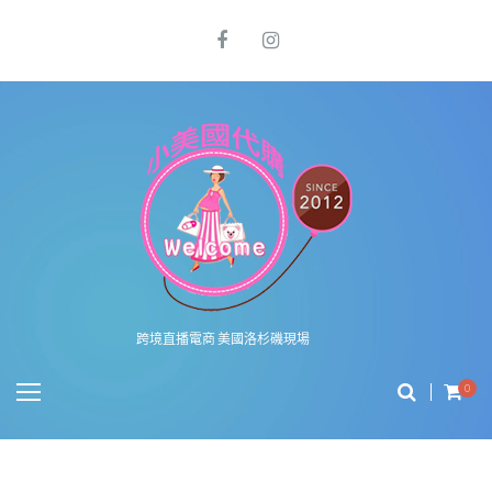
跨境直播電商 美國洛杉磯現場
0
有圖有真相系列報導之美國 COACH FACTORY OUTLET 店面商品價差