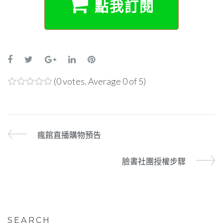
點我訂閱
(
0 votes
. Average
0
of 5)
1
2
3
4
5
瘋館直播購物預告
臉書社團授權步驟
SEARCH