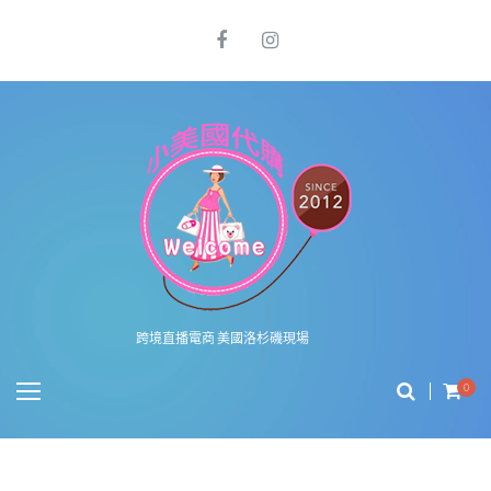
跨境直播電商 美國洛杉磯現場
0
有圖有真相系列報導之美國 COACH FACTORY OUTLET 店面商品價差