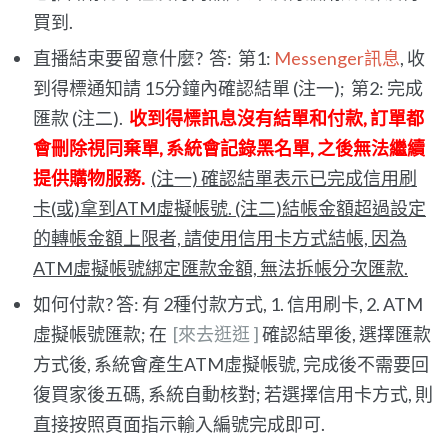
買到.
直播結束要留意什麼? 答: 第1:
Messenger訊息
, 收
到得標通知請 15分鐘內確認結單 (注一); 第2: 完成
匯款 (注二).
收到得標訊息沒有結單和付款, 訂單都
會刪除視同棄單, 系統會記錄黑名單, 之後無法繼續
提供購物服務.
(注一) 確認結單表示已完成信用刷
卡(或)拿到ATM虛擬帳號. (注二)結帳金額超過設定
的轉帳金額上限者, 請使用信用卡方式結帳, 因為
ATM虛擬帳號綁定匯款金額, 無法拆帳分次匯款.
如何付款? 答: 有 2種付款方式, 1. 信用刷卡, 2. ATM
虛擬帳號匯款; 在
[來去逛逛 ]
確認結單後, 選擇匯款
方式後, 系統會產生ATM虛擬帳號, 完成後不需要回
復買家後五碼, 系統自動核對; 若選擇信用卡方式, 則
直接按照頁面指示輸入編號完成即可.