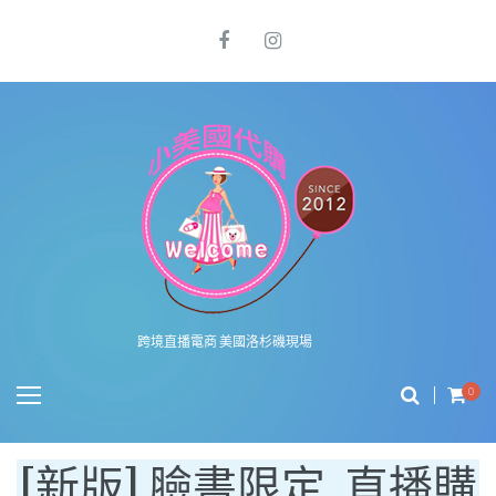
跨境直播電商 美國洛杉磯現場
0
有圖有真相系列報導之美國 COACH FACTORY OUTLET 店面商品價差
[新版] 臉書限定, 直播購