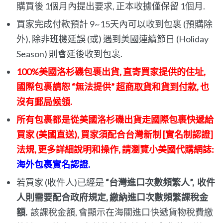
購買後 1個月內提出要求, 正本收據僅保留 1個月.
買家完成付款預計 9~15天內可以收到包裹 (預購除
外), 除非班機延誤 (或) 遇到美國連續節日 (Holiday
Season) 則會延後收到包裹.
100%美國洛杉磯包裹出貨, 直寄買家提供的住址,
國際包裹請恕 “無法提供”
超商取貨
和
貨到付款
, 也
沒有
郵局候領
.
所有包裹都是從美國洛杉磯出貨走國際包裹快遞給
買家 (美國直送), 買家須配合台灣新制 [實名制認證]
法規, 更多詳細說明和操作, 請瀏覽小美國代購網誌:
海外包裹實名認證.
若買家 (收件人)已經是
“台灣進口次數頻繁人”, 收件
人則需要配合政府規定, 繳納進口次數頻繁課稅金
額.
該課稅金額, 會顯示在海關進口快遞貨物稅費繳