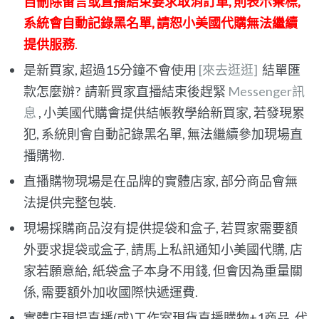
自刪除留言或直播結束要求取消訂單, 則表示棄標,
系統會自動記錄黑名單, 請恕小美國代購無法繼續
提供服務
.
是新買家, 超過15分鐘不會使用
[來去逛逛]
結單匯
款怎麼辦? 請新買家直播結束後趕緊
Messenger訊
息
, 小美國代購會提供結帳教學給新買家, 若發現累
犯, 系統則會自動記錄黑名單, 無法繼續參加現場直
播購物.
直播購物現場是在品牌的實體店家, 部分商品會無
法提供完整包裝.
現場採購商品沒有提供提袋和盒子, 若買家需要額
外要求提袋或盒子, 請馬上私訊通知小美國代購, 店
家若願意給, 紙袋盒子本身不用錢, 但會因為重量關
係, 需要額外加收國際快遞運費.
實體店現場直播(或)工作室現貨直播購物+1商品, 代